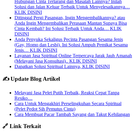
Hubungan Cinta Terlarang dan Masalah Lainnya? Inilah
Solusi dan Jalan Keluar Terbaik Untuk Menyelesaikannya…
KLIK DISINI
Ditinggal Pergi Pasangan, Ingin Mengembalikannya? atau
Anda Ingin Mengembalikan Perasaan Mantan Supaya Bisa
Cinta Kembali? Ini Solusi Terbaik Untuk Anda… KLIK
DISINI
Anda Penyuka Sekaligus Pecinta Pasangan Sesama Jenis
(Gay, Homo dan Lesbi). Ini Solusi Ampuh Pemikat Sesama
Jenis… KLIK DISINI
Layanan Jasa Spiritual Online Terpercaya Jarak Jauh Amanah
(Melayani Jasa Konsultasi).. KLIK DISINI
Dapatkan Solusi Spiritual Lainnya, KLIK DISINI
✍️ Update Blog Artikel
Melayani Jasa Pelet Putih Terbaik, Reaksi Cepat Tanpa
Resiko…
Cara Untuk Mengakhiri Perselingkuhan Secara Spiritual
(Pelet Pedot Sih Pemutus Cinta)
Cara Membuat Pacar Tambah Sayang dan Takut Kehilangan
🔗 Link Terkait