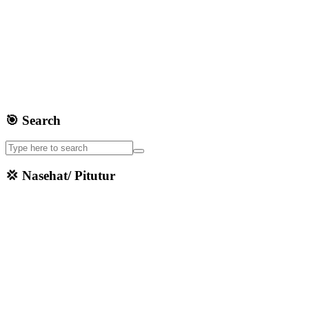
🎯 Search
💢 Nasehat/ Pitutur