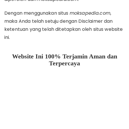
Dengan menggunakan situs
moksapedia.com
,
maka Anda telah setuju dengan Disclaimer dan
ketentuan yang telah ditetapkan oleh situs website
ini.
Website Ini 100% Terjamin Aman dan
Terpercaya