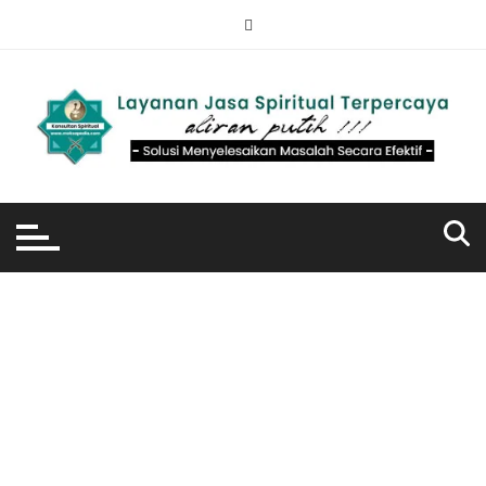
Skip
to
content
PER
SET
UJU
AN
DAN