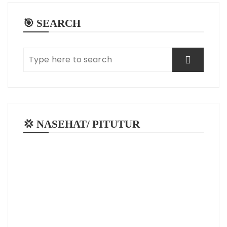
🎯 SEARCH
💢 NASEHAT/ PITUTUR