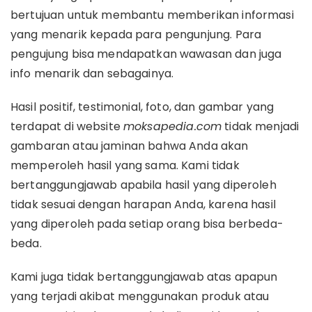
bertujuan untuk membantu memberikan informasi
yang menarik kepada para pengunjung. Para
pengujung bisa mendapatkan wawasan dan juga
info menarik dan sebagainya.
Hasil positif, testimonial, foto, dan gambar yang
terdapat di website
moksapedia.com
tidak menjadi
gambaran atau jaminan bahwa Anda akan
memperoleh hasil yang sama. Kami tidak
bertanggungjawab apabila hasil yang diperoleh
tidak sesuai dengan harapan Anda, karena hasil
yang diperoleh pada setiap orang bisa berbeda-
beda.
Kami juga tidak bertanggungjawab atas apapun
yang terjadi akibat menggunakan produk atau