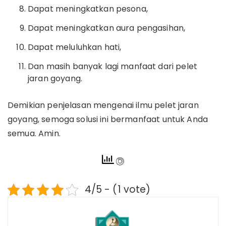
Dapat meningkatkan pesona,
Dapat meningkatkan aura pengasihan,
Dapat meluluhkan hati,
Dan masih banyak lagi manfaat dari pelet
jaran goyang.
Demikian penjelasan mengenai ilmu pelet jaran
goyang, semoga solusi ini bermanfaat untuk Anda
semua. Amin.
4/5 - (1 vote)