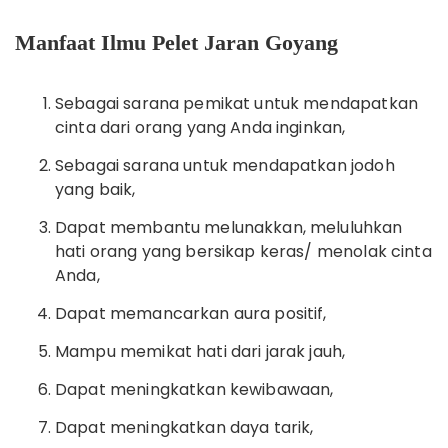
Manfaat Ilmu Pelet Jaran Goyang
Sebagai sarana pemikat untuk mendapatkan
cinta dari orang yang Anda inginkan,
Sebagai sarana untuk mendapatkan jodoh
yang baik,
Dapat membantu melunakkan, meluluhkan
hati orang yang bersikap keras/ menolak cinta
Anda,
Dapat memancarkan aura positif,
Mampu memikat hati dari jarak jauh,
Dapat meningkatkan kewibawaan,
Dapat meningkatkan daya tarik,