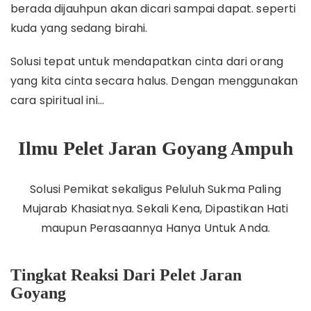
berada dijauhpun akan dicari sampai dapat. seperti
kuda yang sedang birahi.
Solusi tepat untuk mendapatkan cinta dari orang
yang kita cinta secara halus. Dengan menggunakan
cara spiritual ini…
Ilmu Pelet Jaran Goyang Ampuh
Solusi Pemikat sekaligus Peluluh Sukma Paling
Mujarab Khasiatnya. Sekali Kena, Dipastikan Hati
maupun Perasaannya Hanya Untuk Anda.
Tingkat Reaksi Dari Pelet Jaran
Goyang