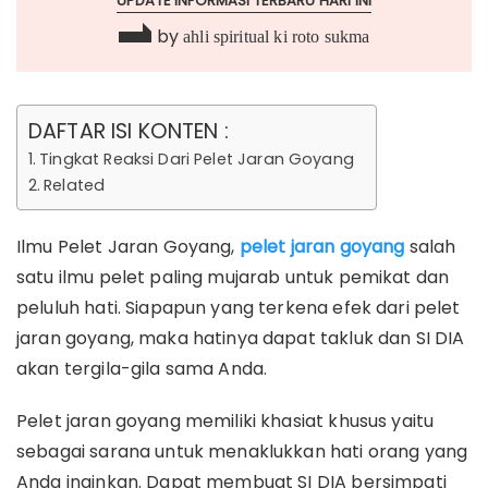
UPDATE INFORMASI TERBARU HARI INI
by
ahli spiritual ki roto sukma
DAFTAR ISI KONTEN :
Tingkat Reaksi Dari Pelet Jaran Goyang
Related
Ilmu Pelet Jaran Goyang,
pelet jaran goyang
salah
satu ilmu pelet paling mujarab untuk pemikat dan
peluluh hati. Siapapun yang terkena efek dari pelet
jaran goyang, maka hatinya dapat takluk dan SI DIA
akan tergila-gila sama Anda.
Pelet jaran goyang memiliki khasiat khusus yaitu
sebagai sarana untuk menaklukkan hati orang yang
Anda inginkan. Dapat membuat SI DIA bersimpati