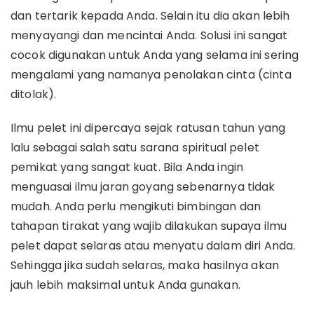
dan tertarik kepada Anda. Selain itu dia akan lebih
menyayangi dan mencintai Anda. Solusi ini sangat
cocok digunakan untuk Anda yang selama ini sering
mengalami yang namanya penolakan cinta (cinta
ditolak).
Ilmu pelet ini dipercaya sejak ratusan tahun yang
lalu sebagai salah satu sarana spiritual pelet
pemikat yang sangat kuat. Bila Anda ingin
menguasai ilmu jaran goyang sebenarnya tidak
mudah. Anda perlu mengikuti bimbingan dan
tahapan tirakat yang wajib dilakukan supaya ilmu
pelet dapat selaras atau menyatu dalam diri Anda.
Sehingga jika sudah selaras, maka hasilnya akan
jauh lebih maksimal untuk Anda gunakan.