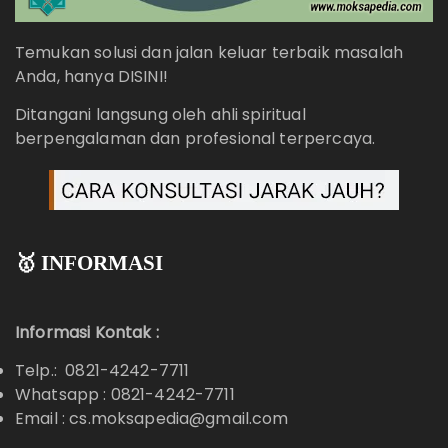
Temukan solusi dan jalan keluar terbaik masalah
Anda, hanya DISINI!
Ditangani langsung oleh ahli spiritual
berpengalaman dan profesional terpercaya.
🥇 INFORMASI
Informasi Kontak :
Telp.: 0821-4242-7711
Whatsapp :
0821-4242-7711
Email : cs.moksapedia@gmail.com