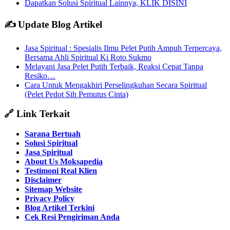
Dapatkan Solusi Spiritual Lainnya, KLIK DISINI
✍️ Update Blog Artikel
Jasa Spiritual : Spesialis Ilmu Pelet Putih Ampuh Terpercaya,
Bersama Ahli Spiritual Ki Roto Sukmo
Melayani Jasa Pelet Putih Terbaik, Reaksi Cepat Tanpa
Resiko…
Cara Untuk Mengakhiri Perselingkuhan Secara Spiritual
(Pelet Pedot Sih Pemutus Cinta)
🔗 Link Terkait
Sarana Bertuah
Solusi Spiritual
Jasa Spiritual
About Us Moksapedia
Testimoni Real Klien
Disclaimer
Sitemap Website
Privacy Policy
Blog Artikel Terkini
Cek Resi Pengiriman Anda