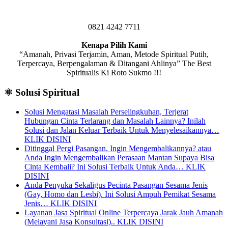
0821 4242 7711
Kenapa Pilih Kami
“Amanah, Privasi Terjamin, Aman, Metode Spiritual Putih,
Terpercaya, Berpengalaman & Ditangani Ahlinya” The Best
Spiritualis Ki Roto Sukmo !!!
⚛️ Solusi Spiritual
Solusi Mengatasi Masalah Perselingkuhan, Terjerat
Hubungan Cinta Terlarang dan Masalah Lainnya? Inilah
Solusi dan Jalan Keluar Terbaik Untuk Menyelesaikannya…
KLIK DISINI
Ditinggal Pergi Pasangan, Ingin Mengembalikannya? atau
Anda Ingin Mengembalikan Perasaan Mantan Supaya Bisa
Cinta Kembali? Ini Solusi Terbaik Untuk Anda… KLIK
DISINI
Anda Penyuka Sekaligus Pecinta Pasangan Sesama Jenis
(Gay, Homo dan Lesbi). Ini Solusi Ampuh Pemikat Sesama
Jenis… KLIK DISINI
Layanan Jasa Spiritual Online Terpercaya Jarak Jauh Amanah
(Melayani Jasa Konsultasi).. KLIK DISINI