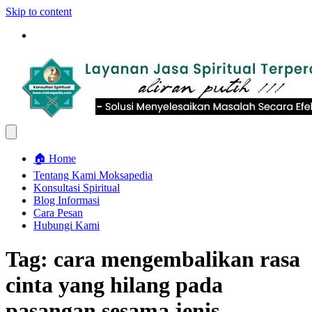
Skip to content
🏠 Home
Tentang Kami Moksapedia
Konsultasi Spiritual
Blog Informasi
Cara Pesan
Hubungi Kami
Tag:
cara mengembalikan rasa
cinta yang hilang pada
pasangan sesama jenis