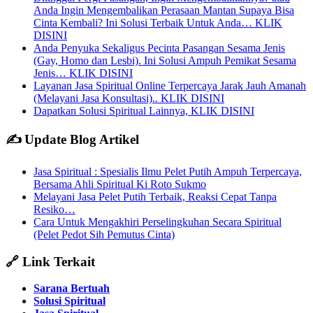
Anda Ingin Mengembalikan Perasaan Mantan Supaya Bisa
Cinta Kembali? Ini Solusi Terbaik Untuk Anda… KLIK
DISINI
Anda Penyuka Sekaligus Pecinta Pasangan Sesama Jenis
(Gay, Homo dan Lesbi). Ini Solusi Ampuh Pemikat Sesama
Jenis… KLIK DISINI
Layanan Jasa Spiritual Online Terpercaya Jarak Jauh Amanah
(Melayani Jasa Konsultasi).. KLIK DISINI
Dapatkan Solusi Spiritual Lainnya, KLIK DISINI
✍️ Update Blog Artikel
Jasa Spiritual : Spesialis Ilmu Pelet Putih Ampuh Terpercaya,
Bersama Ahli Spiritual Ki Roto Sukmo
Melayani Jasa Pelet Putih Terbaik, Reaksi Cepat Tanpa
Resiko…
Cara Untuk Mengakhiri Perselingkuhan Secara Spiritual
(Pelet Pedot Sih Pemutus Cinta)
🔗 Link Terkait
Sarana Bertuah
Solusi Spiritual