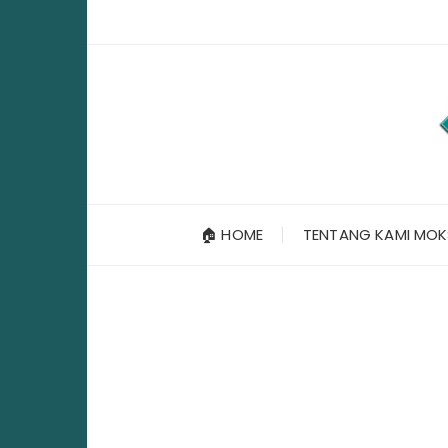
Skip
to
content
🏠 HOME
TENTANG KAMI MOK
C
A
R