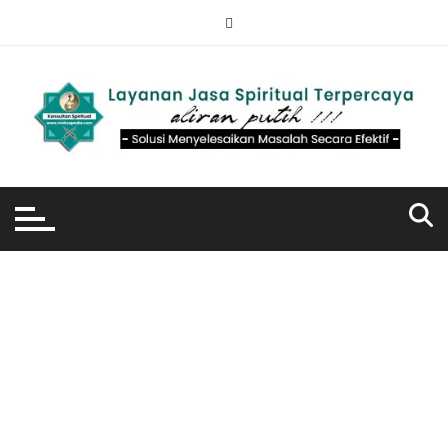
Skip
to
content
TAG:
DOA
MEL
ULU
HKA