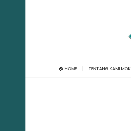
Skip
to
content
🏠 HOME
TENTANG KAMI MOK
J
U
A