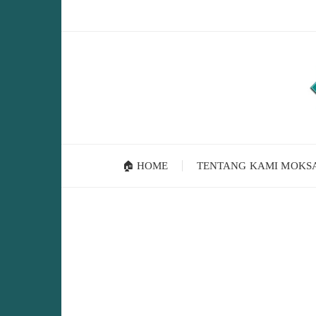
Skip
to
content
🏠 HOME
TENTANG KAMI MOKS
T
A
G