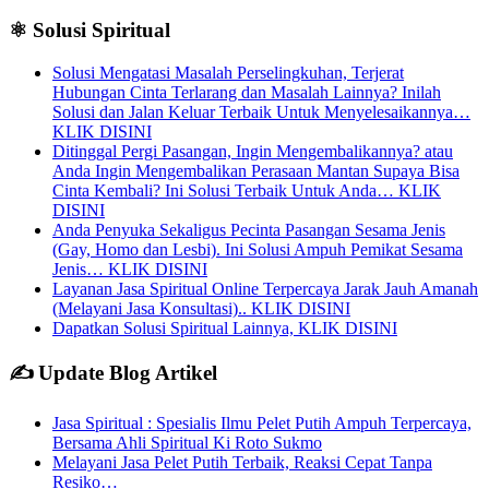
⚛️ Solusi Spiritual
Solusi Mengatasi Masalah Perselingkuhan, Terjerat
Hubungan Cinta Terlarang dan Masalah Lainnya? Inilah
Solusi dan Jalan Keluar Terbaik Untuk Menyelesaikannya…
KLIK DISINI
Ditinggal Pergi Pasangan, Ingin Mengembalikannya? atau
Anda Ingin Mengembalikan Perasaan Mantan Supaya Bisa
Cinta Kembali? Ini Solusi Terbaik Untuk Anda… KLIK
DISINI
Anda Penyuka Sekaligus Pecinta Pasangan Sesama Jenis
(Gay, Homo dan Lesbi). Ini Solusi Ampuh Pemikat Sesama
Jenis… KLIK DISINI
Layanan Jasa Spiritual Online Terpercaya Jarak Jauh Amanah
(Melayani Jasa Konsultasi).. KLIK DISINI
Dapatkan Solusi Spiritual Lainnya, KLIK DISINI
✍️ Update Blog Artikel
Jasa Spiritual : Spesialis Ilmu Pelet Putih Ampuh Terpercaya,
Bersama Ahli Spiritual Ki Roto Sukmo
Melayani Jasa Pelet Putih Terbaik, Reaksi Cepat Tanpa
Resiko…