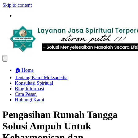
Skip to content
🏠 Home
Tentang Kami Moksapedia
Konsultasi Spiritual
Blog Informasi
Cara Pesan
Hubungi Kami
Pengasihan Rumah Tangga
Solusi Ampuh Untuk
Keharmonisan dan