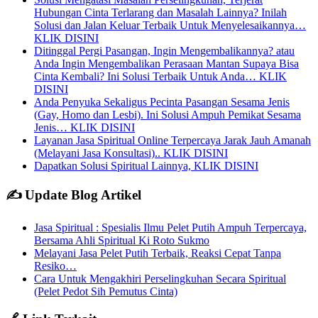
Hubungan Cinta Terlarang dan Masalah Lainnya? Inilah
Solusi dan Jalan Keluar Terbaik Untuk Menyelesaikannya…
KLIK DISINI
Ditinggal Pergi Pasangan, Ingin Mengembalikannya? atau
Anda Ingin Mengembalikan Perasaan Mantan Supaya Bisa
Cinta Kembali? Ini Solusi Terbaik Untuk Anda… KLIK
DISINI
Anda Penyuka Sekaligus Pecinta Pasangan Sesama Jenis
(Gay, Homo dan Lesbi). Ini Solusi Ampuh Pemikat Sesama
Jenis… KLIK DISINI
Layanan Jasa Spiritual Online Terpercaya Jarak Jauh Amanah
(Melayani Jasa Konsultasi).. KLIK DISINI
Dapatkan Solusi Spiritual Lainnya, KLIK DISINI
✍️ Update Blog Artikel
Jasa Spiritual : Spesialis Ilmu Pelet Putih Ampuh Terpercaya,
Bersama Ahli Spiritual Ki Roto Sukmo
Melayani Jasa Pelet Putih Terbaik, Reaksi Cepat Tanpa
Resiko…
Cara Untuk Mengakhiri Perselingkuhan Secara Spiritual
(Pelet Pedot Sih Pemutus Cinta)