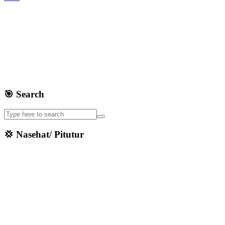
🎯 Search
💢 Nasehat/ Pitutur