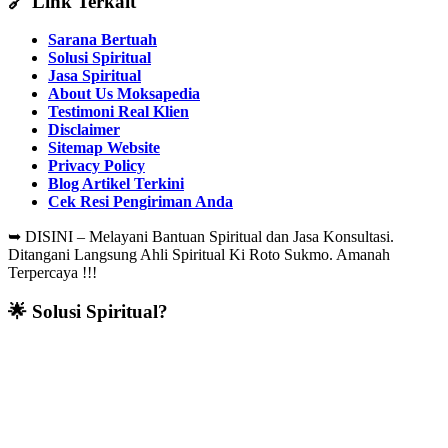
🔗 Link Terkait
Sarana Bertuah
Solusi Spiritual
Jasa Spiritual
About Us Moksapedia
Testimoni Real Klien
Disclaimer
Sitemap Website
Privacy Policy
Blog Artikel Terkini
Cek Resi Pengiriman Anda
➥
DISINI – Melayani Bantuan Spiritual dan Jasa Konsultasi.
Ditangani Langsung Ahli Spiritual Ki Roto Sukmo. Amanah
Terpercaya !!!
🌟 Solusi Spiritual?