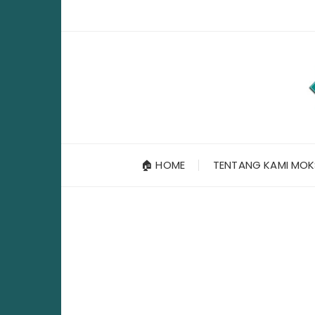
Skip
to
content
🏠 HOME
TENTANG KAMI MOK
P
E
L