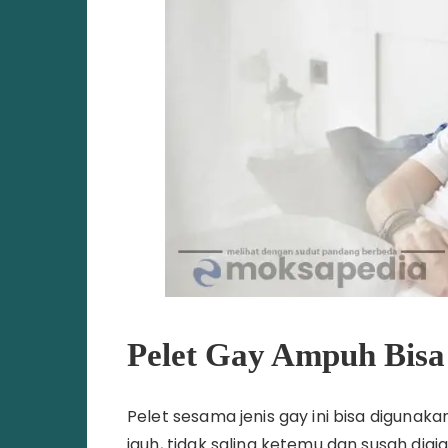
Pelet Gay Ampuh Bisa
Pelet sesama jenis gay ini bisa digunak
jauh, tidak saling ketemu dan susah diaj