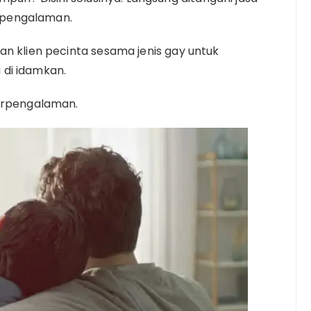
erpengalaman.
an klien pecinta sesama jenis gay untuk
di idamkan.
Berpengalaman.