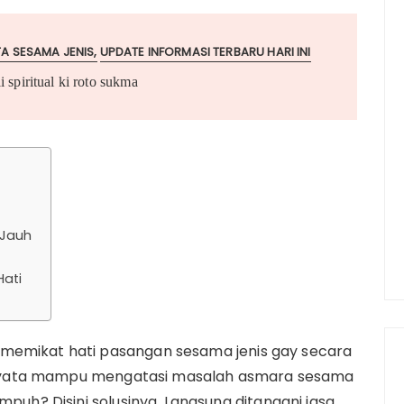
A SESAMA JENIS
UPDATE INFORMASI TERBARU HARI INI
i spiritual ki roto sukma
 Jauh
Hati
memikat hati pasangan sesama jenis gay secara
kti nyata mampu mengatasi masalah asmara sesama
mpuh? Disini solusinya. Langsung ditangani jasa