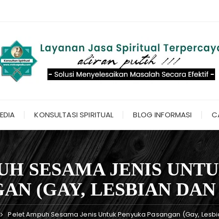
EDIA
KONSULTASI SPIRITUAL
BLOG INFORMASI
C
UH SESAMA JENIS UNT
AN (GAY, LESBIAN DA
Pelet Ampuh Sesama Jenis Untuk Penyuka Pasangan (Gay, Lesb