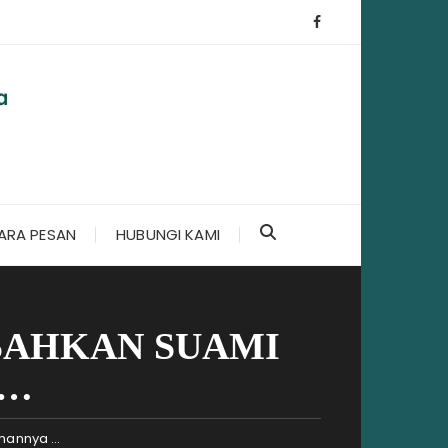
ARA PESAN
HUBUNGI KAMI
SAHKAN SUAMI
 …
uhannya …