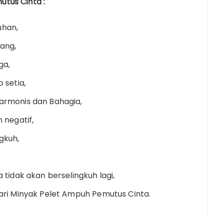
tus Cinta :
uhan,
ang,
ga,
 setia,
armonis dan Bahagia,
 negatif,
gkuh,
tidak akan berselingkuh lagi,
ari Minyak Pelet Ampuh Pemutus Cinta.