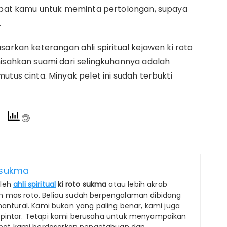
pat kamu untuk meminta pertolongan, supaya
.
asarkan keterangan ahli spiritual kejawen ki roto
ahkan suami dari selingkuhannya adalah
us cinta. Minyak pelet ini sudah terbukti
o sukma
 oleh
ahli spiritual
ki roto sukma
atau lebih akrab
n mas roto. Beliau sudah berpengalaman dibidang
anantural. Kami bukan yang paling benar, kami juga
 pintar. Tetapi kami berusaha untuk menyampaikan
at kami berdasarkan pengetahuan dan