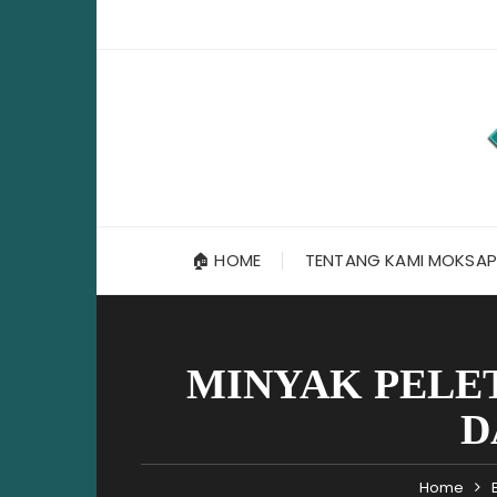
Skip
to
content
🏠 HOME
TENTANG KAMI MOKSAP
MINYAK PELE
D
Home