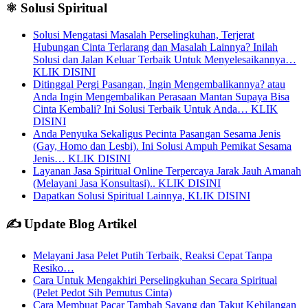
⚛️ Solusi Spiritual
Solusi Mengatasi Masalah Perselingkuhan, Terjerat
Hubungan Cinta Terlarang dan Masalah Lainnya? Inilah
Solusi dan Jalan Keluar Terbaik Untuk Menyelesaikannya…
KLIK DISINI
Ditinggal Pergi Pasangan, Ingin Mengembalikannya? atau
Anda Ingin Mengembalikan Perasaan Mantan Supaya Bisa
Cinta Kembali? Ini Solusi Terbaik Untuk Anda… KLIK
DISINI
Anda Penyuka Sekaligus Pecinta Pasangan Sesama Jenis
(Gay, Homo dan Lesbi). Ini Solusi Ampuh Pemikat Sesama
Jenis… KLIK DISINI
Layanan Jasa Spiritual Online Terpercaya Jarak Jauh Amanah
(Melayani Jasa Konsultasi).. KLIK DISINI
Dapatkan Solusi Spiritual Lainnya, KLIK DISINI
✍️ Update Blog Artikel
Melayani Jasa Pelet Putih Terbaik, Reaksi Cepat Tanpa
Resiko…
Cara Untuk Mengakhiri Perselingkuhan Secara Spiritual
(Pelet Pedot Sih Pemutus Cinta)
Cara Membuat Pacar Tambah Sayang dan Takut Kehilangan