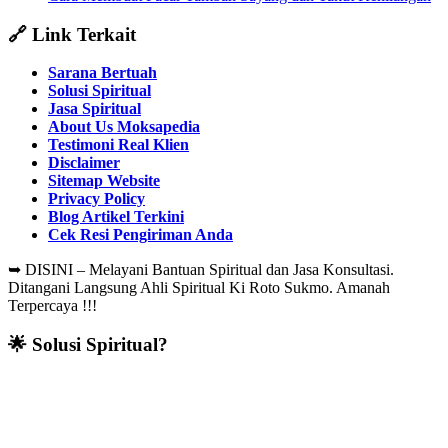
🔗 Link Terkait
Sarana Bertuah
Solusi Spiritual
Jasa Spiritual
About Us Moksapedia
Testimoni Real Klien
Disclaimer
Sitemap Website
Privacy Policy
Blog Artikel Terkini
Cek Resi Pengiriman Anda
➥
DISINI – Melayani Bantuan Spiritual dan Jasa Konsultasi.
Ditangani Langsung Ahli Spiritual Ki Roto Sukmo. Amanah
Terpercaya !!!
🌟 Solusi Spiritual?