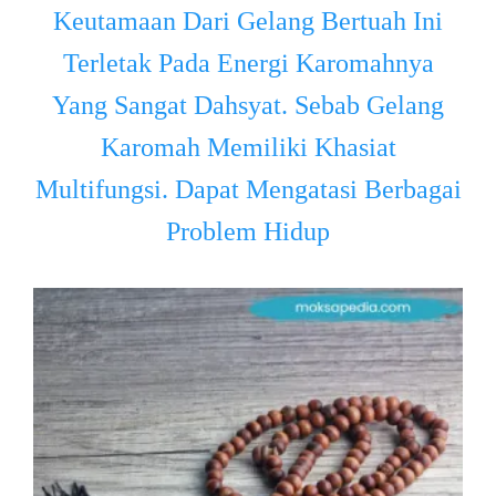
Keutamaan Dari Gelang Bertuah Ini
Terletak Pada Energi Karomahnya
Yang Sangat Dahsyat. Sebab Gelang
Karomah Memiliki Khasiat
Multifungsi. Dapat Mengatasi Berbagai
Problem Hidup