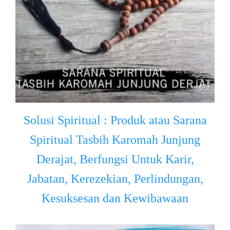
Solusi Spiritual : Produk atau Sarana
Spiritual Tasbih Karomah Junjung
Derajat, Berfungsi Untuk Karir,
Jabatan, Kerezekian, Perlindungan,
Kesuksesan dan Kewibawaan