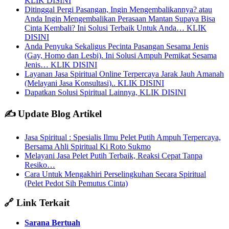
KLIK DISINI
Ditinggal Pergi Pasangan, Ingin Mengembalikannya? atau
Anda Ingin Mengembalikan Perasaan Mantan Supaya Bisa
Cinta Kembali? Ini Solusi Terbaik Untuk Anda… KLIK
DISINI
Anda Penyuka Sekaligus Pecinta Pasangan Sesama Jenis
(Gay, Homo dan Lesbi). Ini Solusi Ampuh Pemikat Sesama
Jenis… KLIK DISINI
Layanan Jasa Spiritual Online Terpercaya Jarak Jauh Amanah
(Melayani Jasa Konsultasi).. KLIK DISINI
Dapatkan Solusi Spiritual Lainnya, KLIK DISINI
✍️ Update Blog Artikel
Jasa Spiritual : Spesialis Ilmu Pelet Putih Ampuh Terpercaya,
Bersama Ahli Spiritual Ki Roto Sukmo
Melayani Jasa Pelet Putih Terbaik, Reaksi Cepat Tanpa
Resiko…
Cara Untuk Mengakhiri Perselingkuhan Secara Spiritual
(Pelet Pedot Sih Pemutus Cinta)
🔗 Link Terkait
Sarana Bertuah