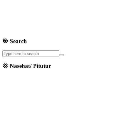
🎯 Search
💢 Nasehat/ Pitutur