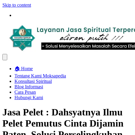
Skip to content
🏠 Home
Tentang Kami Moksapedia
Konsultasi Spiritual
Blog Informasi
Cara Pesan
Hubungi Kami
Jasa Pelet : Dahsyatnya Ilmu
Pelet Pemutus Cinta Dijamin
Paten, Solusi Perselingkuhan…