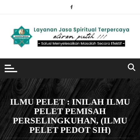
Skip
to
content
ILMU PELET : INILAH ILMU
PELET PEMISAH
PERSELINGKUHAN, (ILMU
PELET PEDOT SIH)