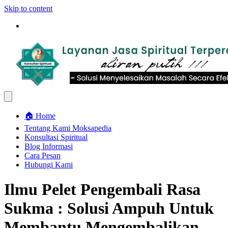
Skip to content
🏠 Home
Tentang Kami Moksapedia
Konsultasi Spiritual
Blog Informasi
Cara Pesan
Hubungi Kami
Ilmu Pelet Pengembali Rasa
Sukma : Solusi Ampuh Untuk
Membantu Mengembalikan