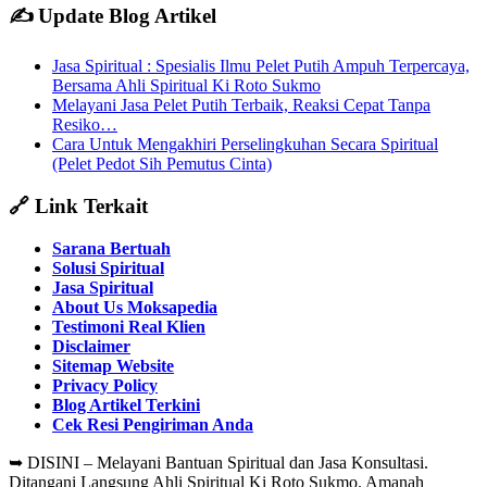
✍️ Update Blog Artikel
Jasa Spiritual : Spesialis Ilmu Pelet Putih Ampuh Terpercaya,
Bersama Ahli Spiritual Ki Roto Sukmo
Melayani Jasa Pelet Putih Terbaik, Reaksi Cepat Tanpa
Resiko…
Cara Untuk Mengakhiri Perselingkuhan Secara Spiritual
(Pelet Pedot Sih Pemutus Cinta)
🔗 Link Terkait
Sarana Bertuah
Solusi Spiritual
Jasa Spiritual
About Us Moksapedia
Testimoni Real Klien
Disclaimer
Sitemap Website
Privacy Policy
Blog Artikel Terkini
Cek Resi Pengiriman Anda
➥
DISINI – Melayani Bantuan Spiritual dan Jasa Konsultasi.
Ditangani Langsung Ahli Spiritual Ki Roto Sukmo. Amanah