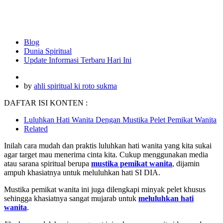
Blog
Dunia Spiritual
Update Informasi Terbaru Hari Ini
by
ahli spiritual ki roto sukma
DAFTAR ISI KONTEN :
Luluhkan Hati Wanita Dengan Mustika Pelet Pemikat Wanita
Related
Inilah cara mudah dan praktis luluhkan hati wanita yang kita sukai
agar target mau menerima cinta kita. Cukup menggunakan media
atau sarana spiritual berupa
mustika pemikat wanita
, dijamin
ampuh khasiatnya untuk meluluhkan hati SI DIA.
Mustika pemikat wanita ini juga dilengkapi minyak pelet khusus
sehingga khasiatnya sangat mujarab untuk
meluluhkan hati
wanita
.