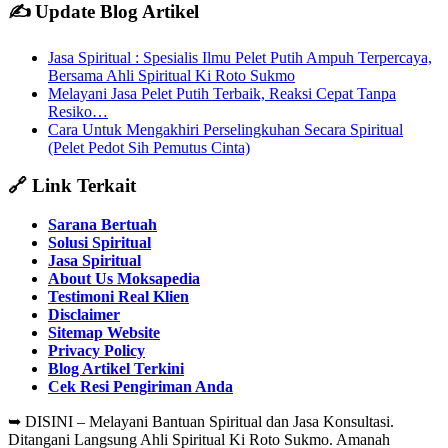
✍️ Update Blog Artikel
Jasa Spiritual : Spesialis Ilmu Pelet Putih Ampuh Terpercaya,
Bersama Ahli Spiritual Ki Roto Sukmo
Melayani Jasa Pelet Putih Terbaik, Reaksi Cepat Tanpa
Resiko…
Cara Untuk Mengakhiri Perselingkuhan Secara Spiritual
(Pelet Pedot Sih Pemutus Cinta)
🔗 Link Terkait
Sarana Bertuah
Solusi Spiritual
Jasa Spiritual
About Us Moksapedia
Testimoni Real Klien
Disclaimer
Sitemap Website
Privacy Policy
Blog Artikel Terkini
Cek Resi Pengiriman Anda
➥
DISINI – Melayani Bantuan Spiritual dan Jasa Konsultasi.
Ditangani Langsung Ahli Spiritual Ki Roto Sukmo. Amanah