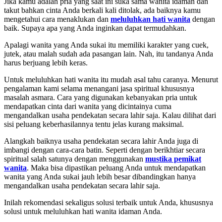
Jika kamu adalah pria yang saat ini suka sama wanita idaman dan
takut bahkan cinta Anda berkali kali ditolak, ada baiknya kamu
mengetahui cara menaklukan dan
meluluhkan hati wanita
dengan
baik. Supaya apa yang Anda inginkan dapat termudahkan.
Apalagi wanita yang Anda sukai itu memiliki karakter yang cuek,
jutek, atau malah sudah ada pasangan lain. Nah, itu tandanya Anda
harus berjuang lebih keras.
Untuk meluluhkan hati wanita itu mudah asal tahu caranya. Menurut
pengalaman kami selama menangani jasa spiritual khususnya
masalah asmara. Cara yang digunakan kebanyakan pria untuk
mendapatkan cinta dari wanita yang dicintainya cuma
mengandalkan usaha pendekatan secara lahir saja. Kalau dilihat dari
sisi peluang keberhasilannya tentu jelas kurang maksimal.
Alangkah baiknya usaha pendekatan secara lahir Anda juga di
imbangi dengan cara-cara batin. Seperti dengan berikhtiar secara
spiritual salah satunya dengan menggunakan
mustika pemikat
wanita
. Maka bisa dipastikan peluang Anda untuk mendapatkan
wanita yang Anda sukai jauh lebih besar dibandingkan hanya
mengandalkan usaha pendekatan secara lahir saja.
Inilah rekomendasi sekaligus solusi terbaik untuk Anda, khususnya
solusi untuk meluluhkan hati wanita idaman Anda.