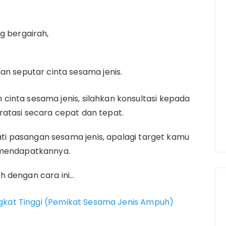
g bergairah,
n seputar cinta sesama jenis.
inta sesama jenis, silahkan konsultasi kepada
ratasi secara cepat dan tepat.
i pasangan sesama jenis, apalagi target kamu
k mendapatkannya.
h dengan cara ini…
ngkat Tinggi (Pemikat Sesama Jenis Ampuh)