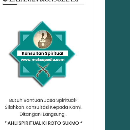
Butuh Bantuan Jasa Spiritual?
Silahkan Konsultasi Kepada Kami,
Ditangani Langsung…
” AHLI SPIRITUAL KI ROTO SUKMO “