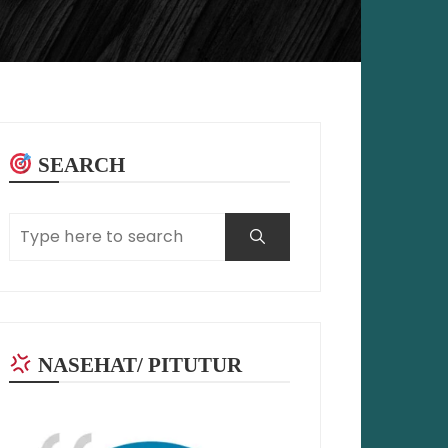
SEARCH
NASEHAT/ PITUTUR