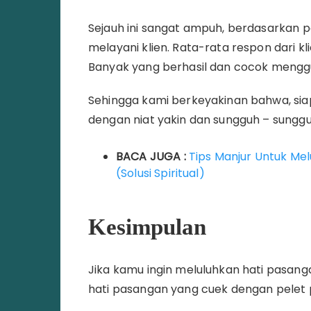
Sejauh ini sangat ampuh, berdasarkan 
melayani klien. Rata-rata respon dari k
Banyak yang berhasil dan cocok menggu
Sehingga kami berkeyakinan bahwa, si
dengan niat yakin dan sungguh – sunggu
BACA JUGA :
Tips Manjur Untuk Mel
(Solusi Spiritual)
Kesimpulan
Jika kamu ingin meluluhkan hati pasanga
hati pasangan yang cuek dengan pelet pe