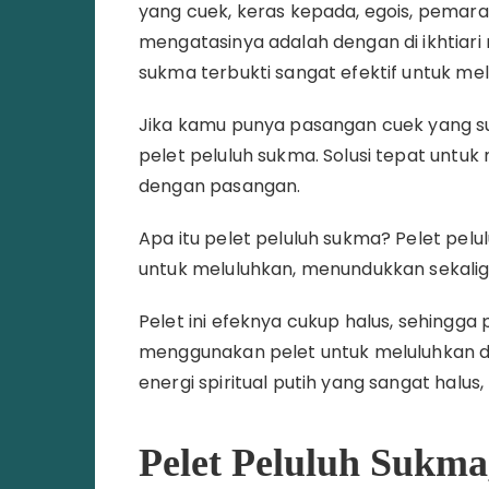
yang cuek, keras kepada, egois, pemarah
mengatasinya adalah dengan di ikhtiari
sukma terbukti sangat efektif untuk me
Jika kamu punya pasangan cuek yang s
pelet peluluh sukma. Solusi tepat un
dengan pasangan.
Apa itu pelet peluluh sukma? Pelet pelu
untuk meluluhkan, menundukkan sekalig
Pelet ini efeknya cukup halus, sehingga
menggunakan pelet untuk meluluhkan d
energi spiritual putih yang sangat hal
Pelet Peluluh Sukma