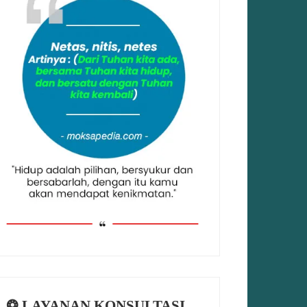
❂ LAYANAN KONSULTASI