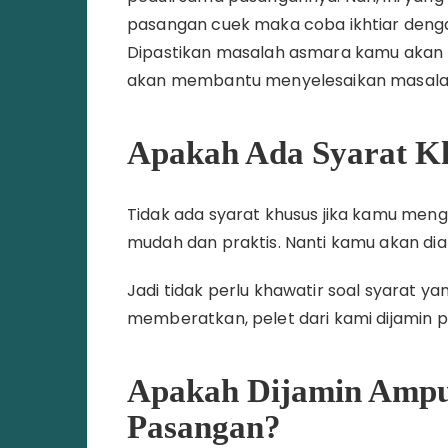
pasangan cuek maka coba ikhtiar denga
Dipastikan masalah asmara kamu akan K
akan membantu menyelesaikan masalah
Apakah Ada Syarat K
Tidak ada syarat khusus jika kamu meng
mudah dan praktis. Nanti kamu akan dia
Jadi tidak perlu khawatir soal syarat 
memberatkan, pelet dari kami dijamin pr
Apakah Dijamin Ampu
Pasangan?