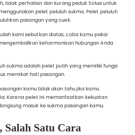
, tidak perhatian dan kurang peduli. Solusi untuk
 menggunakan pelet peluluh sukma. Pelet peluluh
luluhkan pasangan yang cuek.
udah kami sebutkan diatas, coba kamu pakai
tuk mengembalikan keharmonisan hubungan Anda
luh sukma adalah pelet putih yang memiliki fungsi
us memikat hati pasangan.
 pasangan kamu tidak akan tahu jika kamu
ia. Karena pelet ini memanfaatkan kekuatan
us, langsung masuk ke sukma pasangan kamu.
, Salah Satu Cara