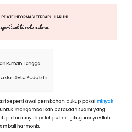
UPDATE INFORMASI TERBARU HARI INI
 spiritual ki roto sukma
san Rumah Tangga
 dan Setia Pada Istri
tri seperti awal pernikahan, cukup pakai
minyak
tif untuk mengembalikan perasaan suami yang
ah pakai minyak pelet puteer giling, inssyaAllah
embali harmonis.