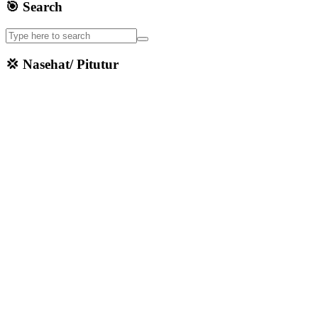
🎯 Search
💢 Nasehat/ Pitutur