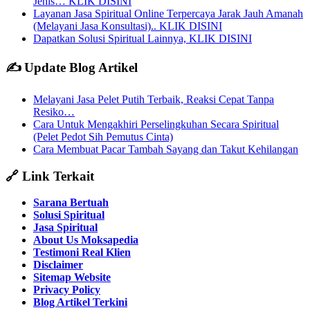
Jenis… KLIK DISINI
Layanan Jasa Spiritual Online Terpercaya Jarak Jauh Amanah
(Melayani Jasa Konsultasi).. KLIK DISINI
Dapatkan Solusi Spiritual Lainnya, KLIK DISINI
✍️ Update Blog Artikel
Melayani Jasa Pelet Putih Terbaik, Reaksi Cepat Tanpa
Resiko…
Cara Untuk Mengakhiri Perselingkuhan Secara Spiritual
(Pelet Pedot Sih Pemutus Cinta)
Cara Membuat Pacar Tambah Sayang dan Takut Kehilangan
🔗 Link Terkait
Sarana Bertuah
Solusi Spiritual
Jasa Spiritual
About Us Moksapedia
Testimoni Real Klien
Disclaimer
Sitemap Website
Privacy Policy
Blog Artikel Terkini