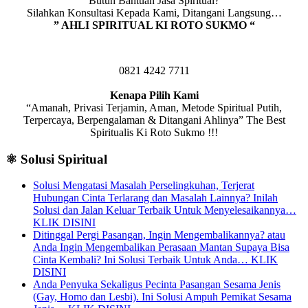
Butuh Bantuan Jasa Spiritual?
Silahkan Konsultasi Kepada Kami, Ditangani Langsung…
” AHLI SPIRITUAL KI ROTO SUKMO “
0821 4242 7711
Kenapa Pilih Kami
“Amanah, Privasi Terjamin, Aman, Metode Spiritual Putih,
Terpercaya, Berpengalaman & Ditangani Ahlinya” The Best
Spiritualis Ki Roto Sukmo !!!
⚛️ Solusi Spiritual
Solusi Mengatasi Masalah Perselingkuhan, Terjerat
Hubungan Cinta Terlarang dan Masalah Lainnya? Inilah
Solusi dan Jalan Keluar Terbaik Untuk Menyelesaikannya…
KLIK DISINI
Ditinggal Pergi Pasangan, Ingin Mengembalikannya? atau
Anda Ingin Mengembalikan Perasaan Mantan Supaya Bisa
Cinta Kembali? Ini Solusi Terbaik Untuk Anda… KLIK
DISINI
Anda Penyuka Sekaligus Pecinta Pasangan Sesama Jenis
(Gay, Homo dan Lesbi). Ini Solusi Ampuh Pemikat Sesama