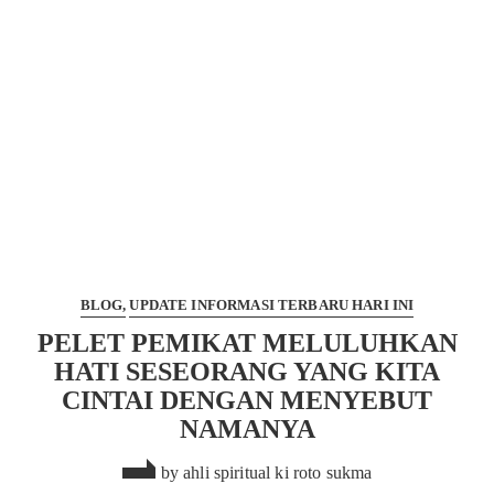
pelet
pemikat
meluluhkan
hati
seseorang
yang kita
cintai
BLOG
UPDATE INFORMASI TERBARU HARI INI
PELET PEMIKAT MELULUHKAN
HATI SESEORANG YANG KITA
CINTAI DENGAN MENYEBUT
NAMANYA
by
ahli spiritual ki roto sukma