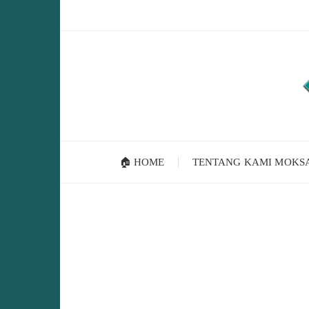
Skip
to
content
🏠 HOME
TENTANG KAMI MOKS
T
A
G