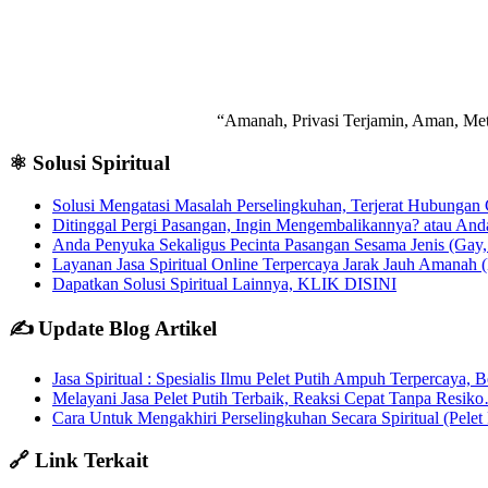
“Amanah, Privasi Terjamin, Aman, Meto
⚛️ Solusi Spiritual
Solusi Mengatasi Masalah Perselingkuhan, Terjerat Hubungan
Ditinggal Pergi Pasangan, Ingin Mengembalikannya? atau An
Anda Penyuka Sekaligus Pecinta Pasangan Sesama Jenis (Ga
Layanan Jasa Spiritual Online Terpercaya Jarak Jauh Amanah 
Dapatkan Solusi Spiritual Lainnya, KLIK DISINI
✍️ Update Blog Artikel
Jasa Spiritual : Spesialis Ilmu Pelet Putih Ampuh Terpercaya,
Melayani Jasa Pelet Putih Terbaik, Reaksi Cepat Tanpa Resik
Cara Untuk Mengakhiri Perselingkuhan Secara Spiritual (Pelet
🔗 Link Terkait