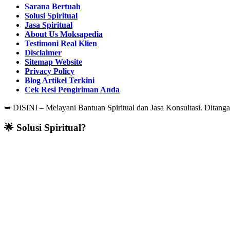
Sarana Bertuah
Solusi Spiritual
Jasa Spiritual
About Us Moksapedia
Testimoni Real Klien
Disclaimer
Sitemap Website
Privacy Policy
Blog Artikel Terkini
Cek Resi Pengiriman Anda
➥
DISINI – Melayani Bantuan Spiritual dan Jasa Konsultasi. Ditang
🌟 Solusi Spiritual?