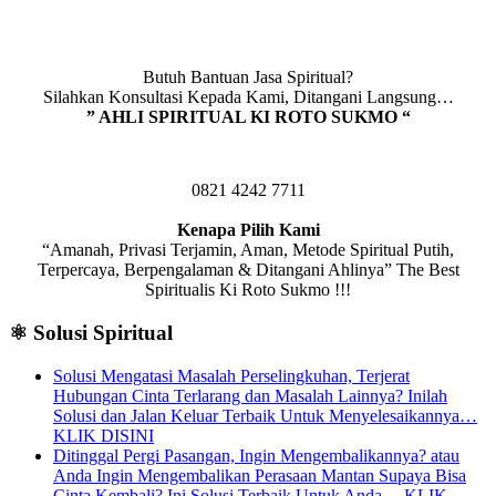
Butuh Bantuan Jasa Spiritual?
Silahkan Konsultasi Kepada Kami, Ditangani Langsung…
” AHLI SPIRITUAL KI ROTO SUKMO “
0821 4242 7711
Kenapa Pilih Kami
“Amanah, Privasi Terjamin, Aman, Metode Spiritual Putih,
Terpercaya, Berpengalaman & Ditangani Ahlinya” The Best
Spiritualis Ki Roto Sukmo !!!
⚛️ Solusi Spiritual
Solusi Mengatasi Masalah Perselingkuhan, Terjerat
Hubungan Cinta Terlarang dan Masalah Lainnya? Inilah
Solusi dan Jalan Keluar Terbaik Untuk Menyelesaikannya…
KLIK DISINI
Ditinggal Pergi Pasangan, Ingin Mengembalikannya? atau
Anda Ingin Mengembalikan Perasaan Mantan Supaya Bisa
Cinta Kembali? Ini Solusi Terbaik Untuk Anda… KLIK