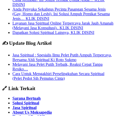
DISINI
Anda Penyuka Sekaligus Pecinta Pasangan Sesama Jenis
(Gay, Homo dan Lesbi). Ini Solusi Ampuh Pemikat Sesama
Jenis… KLIK DISINI
Layanan Jasa Spiritual Online Terpercaya Jarak Jauh Amanah
(Melayani Jasa Konsultasi).. KLIK DISINI
Dapatkan Solusi Spiritual Lainnya, KLIK DISINI
✍️ Update Blog Artikel
Jasa Spiritual : Spesialis Ilmu Pelet Putih Ampuh Terpercaya,
Bersama Ahli Spiritual Ki Roto Sukmo
Melayani Jasa Pelet Putih Terbaik, Reaksi Cepat Tanpa
Resiko…
Cara Untuk Mengakhiri Perselingkuhan Secara Spiritual
(Pelet Pedot Sih Pemutus Cinta)
🔗 Link Terkait
Sarana Bertuah
Solusi Spiritual
Jasa Spiritual
About Us Moksapedia