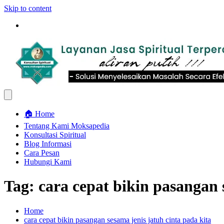
Skip to content
🏠 Home
Tentang Kami Moksapedia
Konsultasi Spiritual
Blog Informasi
Cara Pesan
Hubungi Kami
Tag:
cara cepat bikin pasangan 
Home
cara cepat bikin pasangan sesama jenis jatuh cinta pada kita