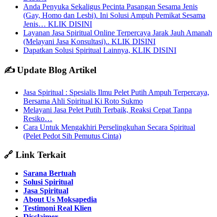
Anda Penyuka Sekaligus Pecinta Pasangan Sesama Jenis
(Gay, Homo dan Lesbi). Ini Solusi Ampuh Pemikat Sesama
Jenis… KLIK DISINI
Layanan Jasa Spiritual Online Terpercaya Jarak Jauh Amanah
(Melayani Jasa Konsultasi).. KLIK DISINI
Dapatkan Solusi Spiritual Lainnya, KLIK DISINI
✍️ Update Blog Artikel
Jasa Spiritual : Spesialis Ilmu Pelet Putih Ampuh Terpercaya,
Bersama Ahli Spiritual Ki Roto Sukmo
Melayani Jasa Pelet Putih Terbaik, Reaksi Cepat Tanpa
Resiko…
Cara Untuk Mengakhiri Perselingkuhan Secara Spiritual
(Pelet Pedot Sih Pemutus Cinta)
🔗 Link Terkait
Sarana Bertuah
Solusi Spiritual
Jasa Spiritual
About Us Moksapedia
Testimoni Real Klien
Disclaimer