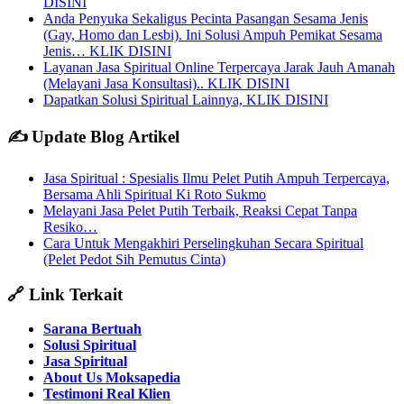
DISINI
Anda Penyuka Sekaligus Pecinta Pasangan Sesama Jenis
(Gay, Homo dan Lesbi). Ini Solusi Ampuh Pemikat Sesama
Jenis… KLIK DISINI
Layanan Jasa Spiritual Online Terpercaya Jarak Jauh Amanah
(Melayani Jasa Konsultasi).. KLIK DISINI
Dapatkan Solusi Spiritual Lainnya, KLIK DISINI
✍️ Update Blog Artikel
Jasa Spiritual : Spesialis Ilmu Pelet Putih Ampuh Terpercaya,
Bersama Ahli Spiritual Ki Roto Sukmo
Melayani Jasa Pelet Putih Terbaik, Reaksi Cepat Tanpa
Resiko…
Cara Untuk Mengakhiri Perselingkuhan Secara Spiritual
(Pelet Pedot Sih Pemutus Cinta)
🔗 Link Terkait
Sarana Bertuah
Solusi Spiritual
Jasa Spiritual
About Us Moksapedia
Testimoni Real Klien