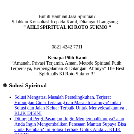
Butuh Bantuan Jasa Spiritual?
Silahkan Konsultasi Kepada Kami, Ditangani Langsung…
” AHLI SPIRITUAL KI ROTO SUKMO “
0821 4242 7711
Kenapa Pilih Kami
“Amanah, Privasi Terjamin, Aman, Metode Spiritual Putih,
Terpercaya, Berpengalaman & Ditangani Ahlinya” The Best
Spiritualis Ki Roto Sukmo !!!
⚛️ Solusi Spiritual
Solusi Mengatasi Masalah Perselingkuhan, Terjerat
Hubungan Cinta Terlarang dan Masalah Lainnya? Inilah
Solusi dan Jalan Keluar Terbaik Untuk Menyelesaikannya…
KLIK DISINI
Ditinggal Pergi Pasangan, Ingin Mengembalikannya? atau
Anda Ingin Mengembalikan Perasaan Mantan Supaya Bisa
Cinta Kembali? Ini Solusi Terbaik Untuk Anda… KLIK